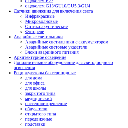
с цоколем E27
с цоколем G13/GU10/GU5.3/GU4
Датчики движения для включения света
Инфракрасные
Микроволновые
Оптико-акустические
Фотореле
Аварийные светильники
Аварийные светильники с аккумулятором
Аварийные световые указатели
Блоки аварийного питания
Архитектурное освещение
Дополнительное оборудование для светодиодного
освещения
Рециркуляторы бактерицидные
для дома
для офиса
для школы
закрытого типа
медицинский
настенное крепление
облучатели
открытого типа
передвижные
подставки