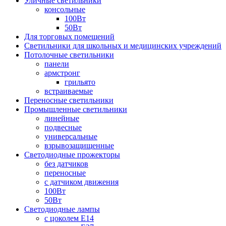
Уличные светильники
консольные
100Вт
50Вт
Для торговых помещений
Светильники для школьных и медицинских учреждений
Потолочные светильники
панели
армстронг
грильято
встраиваемые
Переносные светильники
Промышленные светильники
линейные
подвесные
универсальные
взрывозащищенные
Светодиодные прожекторы
без датчиков
переносные
с датчиком движения
100Вт
50Вт
Светодиодные лампы
с цоколем E14