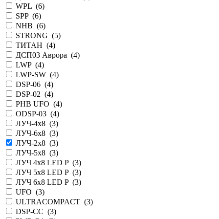
WPL (
6
)
SPP (
6
)
NHB (
6
)
STRONG (
5
)
ТИТАН (
4
)
ДСП03 Аврора (
4
)
LWP (
4
)
LWP-SW (
4
)
DSP-06 (
4
)
DSP-02 (
4
)
PHB UFO (
4
)
ODSP-03 (
4
)
ЛУЧ-4х8 (
3
)
ЛУЧ-6х8 (
3
)
ЛУЧ-2х8 (
3
)
ЛУЧ-5х8 (
3
)
ЛУЧ 4х8 LED P (
3
)
ЛУЧ 5х8 LED P (
3
)
ЛУЧ 6х8 LED P (
3
)
UFO (
3
)
ULTRACOMPACT (
3
)
DSP-CC (
3
)