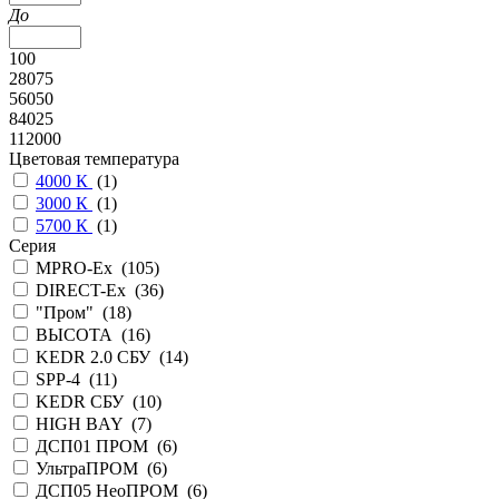
До
100
28075
56050
84025
112000
Цветовая температура
4000 К
(
1
)
3000 К
(
1
)
5700 К
(
1
)
Серия
MPRO-Ex (
105
)
DIRECT-Ex (
36
)
"Пром" (
18
)
ВЫСОТА (
16
)
KEDR 2.0 СБУ (
14
)
SPP-4 (
11
)
KEDR СБУ (
10
)
HIGH BAY (
7
)
ДСП01 ПРОМ (
6
)
УльтраПРОМ (
6
)
ДСП05 НеоПРОМ (
6
)