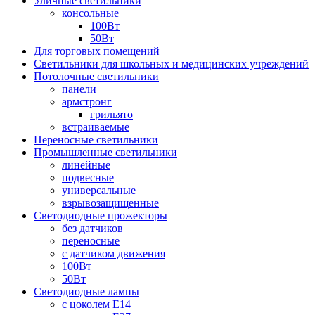
Уличные светильники
консольные
100Вт
50Вт
Для торговых помещений
Светильники для школьных и медицинских учреждений
Потолочные светильники
панели
армстронг
грильято
встраиваемые
Переносные светильники
Промышленные светильники
линейные
подвесные
универсальные
взрывозащищенные
Светодиодные прожекторы
без датчиков
переносные
с датчиком движения
100Вт
50Вт
Светодиодные лампы
с цоколем E14