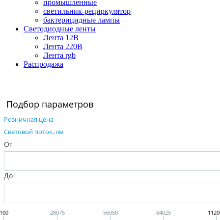
промышленные
светильник-рециркулятор
бактерицидные лампы
Светодиодные ленты
Лента 12В
Лента 220В
Лента rgb
Распродажа
Подбор параметров
Розничная цена
Cветовой поток, лм
От
До
100
28075
56050
84025
1120