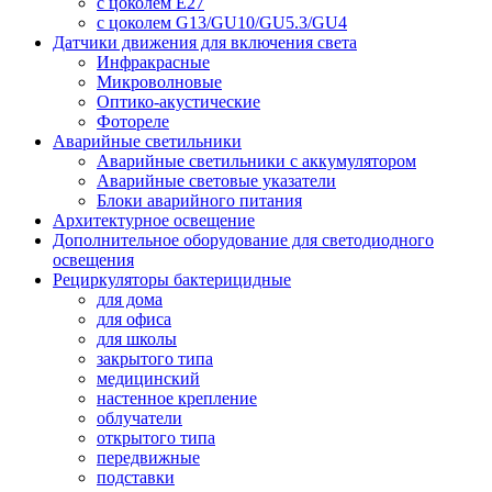
с цоколем E27
с цоколем G13/GU10/GU5.3/GU4
Датчики движения для включения света
Инфракрасные
Микроволновые
Оптико-акустические
Фотореле
Аварийные светильники
Аварийные светильники с аккумулятором
Аварийные световые указатели
Блоки аварийного питания
Архитектурное освещение
Дополнительное оборудование для светодиодного
освещения
Рециркуляторы бактерицидные
для дома
для офиса
для школы
закрытого типа
медицинский
настенное крепление
облучатели
открытого типа
передвижные
подставки