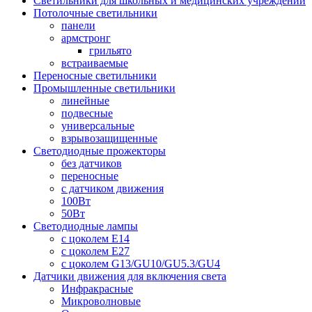
Светильники для школьных и медицинских учреждений
Потолочные светильники
панели
армстронг
грильято
встраиваемые
Переносные светильники
Промышленные светильники
линейные
подвесные
универсальные
взрывозащищенные
Светодиодные прожекторы
без датчиков
переносные
с датчиком движения
100Вт
50Вт
Светодиодные лампы
с цоколем E14
с цоколем E27
с цоколем G13/GU10/GU5.3/GU4
Датчики движения для включения света
Инфракрасные
Микроволновые