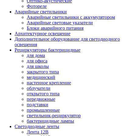
Оптико-акустические
Фотореле
Аварийные светильники
Аварийные светильники с аккумулятором
Аварийные световые указатели
Блоки аварийного питания
Архитектурное освещение
Дополнительное оборудование для светодиодного
освещения
Рециркуляторы бактерицидные
для дома
для офиса
для школы
закрытого типа
медицинский
настенное крепление
облучатели
открытого типа
передвижные
подставки
промышленные
светильник-рециркулятор
бактерицидные лампы
Светодиодные ленты
Лента 12В