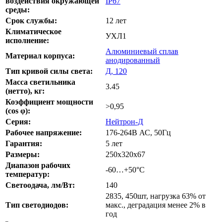
воздействия окружающей
IP67
среды:
Срок службы:
12 лет
Климатическое
УХЛ1
исполнение:
Алюминиевый сплав
Материал корпуса:
анодированный
Тип кривой силы света:
Д, 120
Масса светильника
3.45
(нетто), кг:
Коэффициент мощности
>0,95
(cos φ):
Серия:
Нейтрон-Д
Рабочее напряжение:
176-264В АС, 50Гц
Гарантия:
5 лет
Размеры:
250x320x67
Диапазон рабочих
-60…+50°С
температур:
Светоодача, лм/Вт:
140
2835, 450шт, нагрузка 63% от
Тип светодиодов:
макс., деградация менее 2% в
год