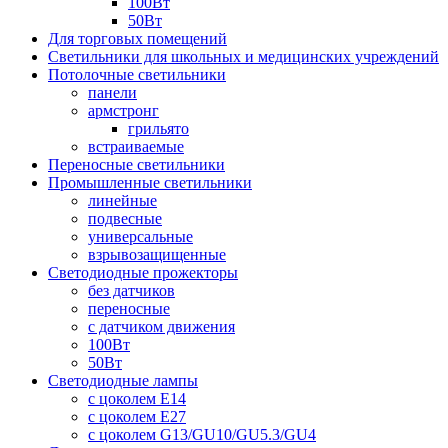
100Вт
50Вт
Для торговых помещений
Светильники для школьных и медицинских учреждений
Потолочные светильники
панели
армстронг
грильято
встраиваемые
Переносные светильники
Промышленные светильники
линейные
подвесные
универсальные
взрывозащищенные
Светодиодные прожекторы
без датчиков
переносные
с датчиком движения
100Вт
50Вт
Светодиодные лампы
с цоколем E14
с цоколем E27
с цоколем G13/GU10/GU5.3/GU4