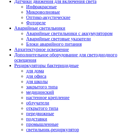
Датчики движения для включения света
Инфракрасные
Микроволновые
Оптико-акустические
Фотореле
Аварийные светильники
Аварийные светильники с аккумулятором
Аварийные световые указатели
Блоки аварийного питания
Архитектурное освещение
Дополнительное оборудование для светодиодного
освещения
Рециркуляторы бактерицидные
для дома
для офиса
для школы
закрытого типа
медицинский
настенное крепление
облучатели
открытого типа
передвижные
подставки
промышленные
светильник-рециркулятор