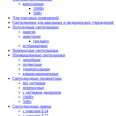
консольные
100Вт
50Вт
Для торговых помещений
Светильники для школьных и медицинских учреждений
Потолочные светильники
панели
армстронг
грильято
встраиваемые
Переносные светильники
Промышленные светильники
линейные
подвесные
универсальные
взрывозащищенные
Светодиодные прожекторы
без датчиков
переносные
с датчиком движения
100Вт
50Вт
Светодиодные лампы
с цоколем E14
с цоколем E27