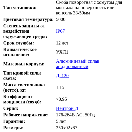
Скоба поворотная с хомутом для
Тип установки:
монтажа на поверхность или
консоль 33-50мм
Цветовая температура:
5000
Степень защиты от
воздействия
IP67
окружающей среды:
Срок службы:
12 лет
Климатическое
УХЛ1
исполнение:
Алюминиевый сплав
Материал корпуса:
анодированный
Тип кривой силы
Д, 120
света:
Масса светильника
1.15
(нетто), кг:
Коэффициент
>0,95
мощности (cos φ):
Серия:
Нейтрон-Д
Рабочее напряжение:
176-264В АС, 50Гц
Гарантия:
5 лет
Размеры:
250x92x67