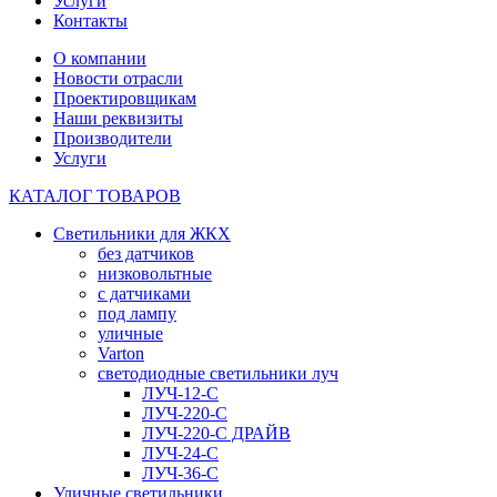
Услуги
Контакты
О компании
Новости отрасли
Проектировщикам
Наши реквизиты
Производители
Услуги
КАТАЛОГ ТОВАРОВ
Светильники для ЖКХ
без датчиков
низковольтные
с датчиками
под лампу
уличные
Varton
светодиодные светильники луч
ЛУЧ-12-С
ЛУЧ-220-С
ЛУЧ-220-С ДРАЙВ
ЛУЧ-24-С
ЛУЧ-36-С
Уличные светильники