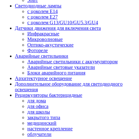
50Вт
Светодиодные лампы
с цоколем E14
с цоколем E27
с цоколем G13/GU10/GU5.3/GU4
Датчики движения для включения света
Инфракрасные
Микроволновые
Оптико-акустические
Фотореле
Аварийные светильники
Аварийные светильники с аккумулятором
Аварийные световые указатели
Блоки аварийного питания
Архитектурное освещение
Дополнительное оборудование для светодиодного
освещения
Рециркуляторы бактерицидные
для дома
для офиса
для школы
закрытого типа
медицинский
настенное крепление
облучатели