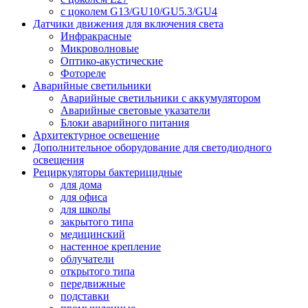
с цоколем G13/GU10/GU5.3/GU4
Датчики движения для включения света
Инфракрасные
Микроволновые
Оптико-акустические
Фотореле
Аварийные светильники
Аварийные светильники с аккумулятором
Аварийные световые указатели
Блоки аварийного питания
Архитектурное освещение
Дополнительное оборудование для светодиодного
освещения
Рециркуляторы бактерицидные
для дома
для офиса
для школы
закрытого типа
медицинский
настенное крепление
облучатели
открытого типа
передвижные
подставки