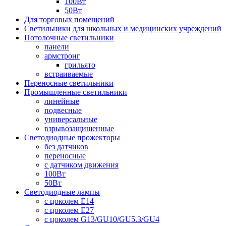
100Вт
50Вт
Для торговых помещений
Светильники для школьных и медицинских учреждений
Потолочные светильники
панели
армстронг
грильято
встраиваемые
Переносные светильники
Промышленные светильники
линейные
подвесные
универсальные
взрывозащищенные
Светодиодные прожекторы
без датчиков
переносные
с датчиком движения
100Вт
50Вт
Светодиодные лампы
с цоколем E14
с цоколем E27
с цоколем G13/GU10/GU5.3/GU4