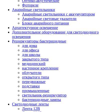
Оптико-акустические
Фотореле
Аварийные светильники
Аварийные светильники с аккумулятором
Аварийные световые указатели
Блоки аварийного питания
Архитектурное освещение
Дополнительное оборудование для светодиодного
освещения
Рециркуляторы бактерицидные
для дома
для офиса
для школы
закрытого типа
медицинский
настенное крепление
облучатели
открытого типа
передвижные
подставки
промышленные
светильник-рециркулятор
бактерицидные лампы
Светодиодные ленты
Лента 12В