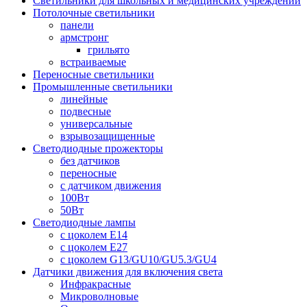
Светильники для школьных и медицинских учреждений
Потолочные светильники
панели
армстронг
грильято
встраиваемые
Переносные светильники
Промышленные светильники
линейные
подвесные
универсальные
взрывозащищенные
Светодиодные прожекторы
без датчиков
переносные
с датчиком движения
100Вт
50Вт
Светодиодные лампы
с цоколем E14
с цоколем E27
с цоколем G13/GU10/GU5.3/GU4
Датчики движения для включения света
Инфракрасные
Микроволновые