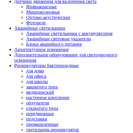
Датчики движения для включения света
Инфракрасные
Микроволновые
Оптико-акустические
Фотореле
Аварийные светильники
Аварийные светильники с аккумулятором
Аварийные световые указатели
Блоки аварийного питания
Архитектурное освещение
Дополнительное оборудование для светодиодного
освещения
Рециркуляторы бактерицидные
для дома
для офиса
для школы
закрытого типа
медицинский
настенное крепление
облучатели
открытого типа
передвижные
подставки
промышленные
светильник-рециркулятор