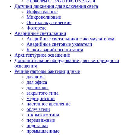
с цоколем G13/GU10/GU5.3/GU4
Датчики движения для включения света
Инфракрасные
Микроволновые
Оптико-акустические
Фотореле
Аварийные светильники
Аварийные светильники с аккумулятором
Аварийные световые указатели
Блоки аварийного питания
Архитектурное освещение
Дополнительное оборудование для светодиодного
освещения
Рециркуляторы бактерицидные
для дома
для офиса
для школы
закрытого типа
медицинский
настенное крепление
облучатели
открытого типа
передвижные
подставки
промышленные