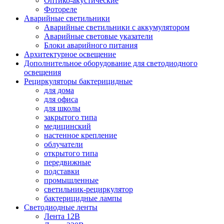
Оптико-акустические
Фотореле
Аварийные светильники
Аварийные светильники с аккумулятором
Аварийные световые указатели
Блоки аварийного питания
Архитектурное освещение
Дополнительное оборудование для светодиодного
освещения
Рециркуляторы бактерицидные
для дома
для офиса
для школы
закрытого типа
медицинский
настенное крепление
облучатели
открытого типа
передвижные
подставки
промышленные
светильник-рециркулятор
бактерицидные лампы
Светодиодные ленты
Лента 12В