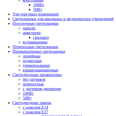
консольные
100Вт
50Вт
Для торговых помещений
Светильники для школьных и медицинских учреждений
Потолочные светильники
панели
армстронг
грильято
встраиваемые
Переносные светильники
Промышленные светильники
линейные
подвесные
универсальные
взрывозащищенные
Светодиодные прожекторы
без датчиков
переносные
с датчиком движения
100Вт
50Вт
Светодиодные лампы
с цоколем E14
с цоколем E27