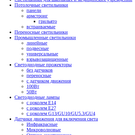
Потолочные светильники
панели
армстронг
грильято
встраиваемые
Переносные светильники
Промышленные светильники
линейные
подвесные
универсальные
взрывозащищенные
Светодиодные прожекторы
без датчиков
переносные
с датчиком движения
100Вт
50Вт
Светодиодные лампы
с цоколем E14
с цоколем E27
с цоколем G13/GU10/GU5.3/GU4
Датчики движения для включения света
Инфракрасные
Микроволновые