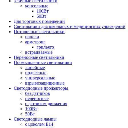
Уличные светильники
консольные
100Вт
50Вт
Для торговых помещений
Светильники для школьных и медицинских учреждений
Потолочные светильники
панели
армстронг
грильято
встраиваемые
Переносные светильники
Промышленные светильники
линейные
подвесные
универсальные
взрывозащищенные
Светодиодные прожекторы
без датчиков
переносные
с датчиком движения
100Вт
50Вт
Светодиодные лампы
с цоколем E14