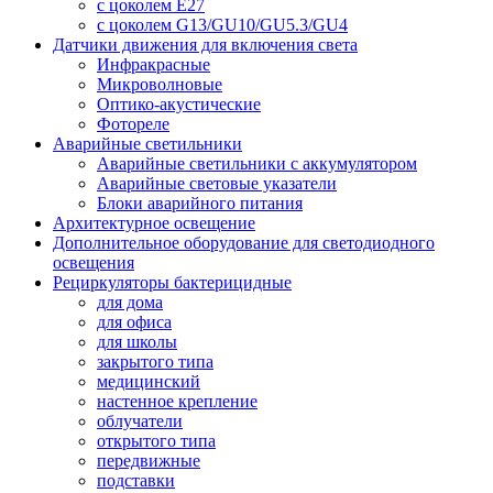
с цоколем E27
с цоколем G13/GU10/GU5.3/GU4
Датчики движения для включения света
Инфракрасные
Микроволновые
Оптико-акустические
Фотореле
Аварийные светильники
Аварийные светильники с аккумулятором
Аварийные световые указатели
Блоки аварийного питания
Архитектурное освещение
Дополнительное оборудование для светодиодного
освещения
Рециркуляторы бактерицидные
для дома
для офиса
для школы
закрытого типа
медицинский
настенное крепление
облучатели
открытого типа
передвижные
подставки