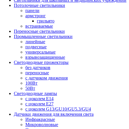
Светильники для школьных и медицинских учреждений
Потолочные светильники
панели
армстронг
грильято
встраиваемые
Переносные светильники
Промышленные светильники
линейные
подвесные
универсальные
взрывозащищенные
Светодиодные прожекторы
без датчиков
переносные
с датчиком движения
100Вт
50Вт
Светодиодные лампы
с цоколем E14
с цоколем E27
с цоколем G13/GU10/GU5.3/GU4
Датчики движения для включения света
Инфракрасные
Микроволновые