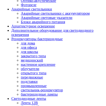
Оптико-акустические
Фотореле
Аварийные светильники
Аварийные светильники с аккумулятором
Аварийные световые указатели
Блоки аварийного питания
Архитектурное освещение
Дополнительное оборудование для светодиодного
освещения
Рециркуляторы бактерицидные
для дома
для офиса
для школы
закрытого типа
медицинский
настенное крепление
облучатели
открытого типа
передвижные
подставки
промышленные
светильник-рециркулятор
бактерицидные лампы
Светодиодные ленты
Лента 12В