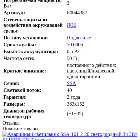
Потребляемая мощность,
3
Вт:
Артикул:
Б0044387
Степень защиты от
воздействия окружающей
IP20
среды:
По типу установки:
Подвесные
Срок службы:
50 000ч
Емкость аккумулятора:
0,5 Ач
Частота сети:
50 Гц
постоянного действия;
Краткое описание:
настенный/подвесной;
односторонний;
Серия:
SSA
Cветовой поток:
40
Гарантия:
2 года
Размеры:
363х152
Диапазон рабочих
(+1+35)
температур:
Отзывы
Похожие товары